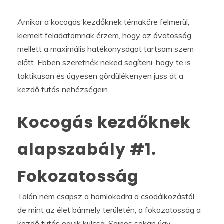
Amikor a kocogás kezdőknek témaköre felmerül,
kiemelt feladatomnak érzem, hogy az óvatosság
mellett a maximális hatékonyságot tartsam szem
előtt. Ebben szeretnék neked segíteni, hogy te is
taktikusan és ügyesen gördülékenyen juss át a
kezdő futás nehézségein.
Kocogás kezdőknek
alapszabály #1.
Fokozatosság
Talán nem csapsz a homlokodra a csodálkozástól,
de mint az élet bármely területén, a fokozatosság a
kezdő futás egyik kulcsa. Sajnos sokan úgy