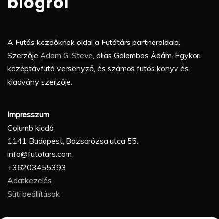
blogról
A Futás kezdőknek oldal a Futótárs partneroldala.
Szerzője
Adam G. Steve
, alias Galambos Ádám. Egykori
középtávfutó versenyző, és számos futós könyv és
kiadvány szerzője.
Impresszum
Columb kiadó
1141 Budapest, Bazsarózsa utca 55.
info@futotars.com
+36203455393
Adatkezelés
Süti beállítások