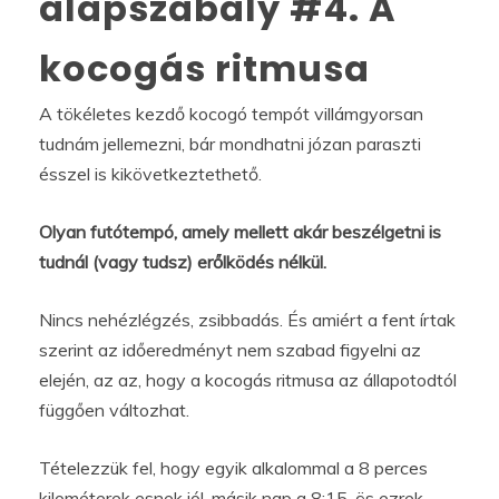
alapszabály #4. A
kocogás ritmusa
A tökéletes kezdő kocogó tempót villámgyorsan
tudnám jellemezni, bár mondhatni józan paraszti
ésszel is kikövetkeztethető.
Olyan futótempó, amely mellett akár beszélgetni is
tudnál (vagy tudsz) erőlködés nélkül.
Nincs nehézlégzés, zsibbadás. És amiért a fent írtak
szerint az időeredményt nem szabad figyelni az
elején, az az, hogy a kocogás ritmusa az állapotodtól
függően változhat.
Tételezzük fel, hogy egyik alkalommal a 8 perces
kilométerek esnek jól, másik nap a 8:15-ös ezrek