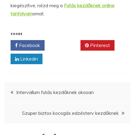
kiegészítve, nézd meg a
Futás kezdőknek online
tanfolyam
omat.
SHARE
Facebook
Twitter
Pinterest
Linkedin
Bejegyzés
Intervallum futás kezdőknek okosan
navigáció
Szuper biztos kocogás edzésterv kezdőknek