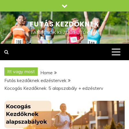
Skip
to
content
FUTÁS KEZDŐKNEK
TANÁCSOK KEZDŐ FUTÓKNAK
Itt vagy most
Home
Futás kezdőknek edzéstervek
Kocogás Kezdőknek: 5 alapszabály + edzésterv