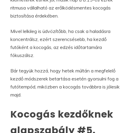
ritmusa vállalható az erőlködésmentes kocogás
biztosítása érdekében.
Mivel lelkileg is üdvözítőbb, ha csak a haladásra
koncentrálsz, ezért szerencsésebb, ha kezdő
futóként a kocogás, az edzés időtartamára
fókuszálsz.
Bár tegyük hozzá, hogy hetek múltán a megfelelő
kezdő módszerek betartása esetén gyorsulni fog a
futótempód, miközben a kocogás továbbra is jólesik
majd.
Kocogás kezdőknek
alapszabály #5.