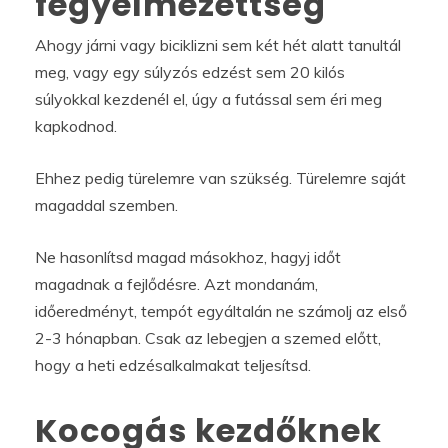
fegyelmezettség
Ahogy járni vagy biciklizni sem két hét alatt tanultál
meg, vagy egy súlyzós edzést sem 20 kilós
súlyokkal kezdenél el, úgy a futással sem éri meg
kapkodnod.
Ehhez pedig türelemre van szükség. Türelemre saját
magaddal szemben.
Ne hasonlítsd magad másokhoz, hagyj időt
magadnak a fejlődésre. Azt mondanám,
időeredményt, tempót egyáltalán ne számolj az első
2-3 hónapban. Csak az lebegjen a szemed előtt,
hogy a heti edzésalkalmakat teljesítsd.
Kocogás kezdőknek