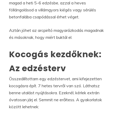
magad a heti 5-6 edzésbe, azzal a heves
föllángolásod a villámgyors kiégés vagy sérülés
betonfalába csapódással érhet véget.
Aztán jöhet az arcpirító magyarázkodás magadnak
és másoknak, hogy miért buktál el.
Kocogás kezdőknek:
Az edzésterv
Összeállítottam egy edzéstervet, ami kifejezetten
kocogásra épít. 7 hetes tervről van szó. Láthatsz
benne utalást nyújtásokra. Ezeknél, kérlek extrán
óvatosan járj el. Semmit ne erőltess. A gyakorlatok
között lehetnek: