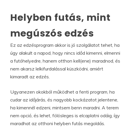
Helyben futás, mint
megúszós edzés
Ez az edzésprogram akkor is jó szolgálatot tehet, ha
úgy alakult a napod, hogy nincs időd kimenni, elmenni
a futóhelyedre, hanem otthon kell(ene) maradnod, és
nem akarsz lelkifurdalással küszködni, amiért
kimaradt az edzés.
Ugyanezen okokból működhet a fenti program, ha
cudar az időjárás, és nagyobb kockázatot jelentene,
ha kimennél edzeni, mintsem benn maradni. A terem
nem opció, és lehet, fölösleges is elcaplatni odáig, így
maradhat az otthoni helyben futás megoldás.