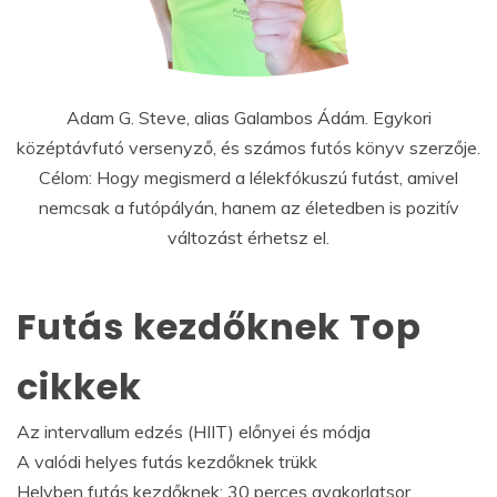
Adam G. Steve, alias Galambos Ádám. Egykori
középtávfutó versenyző, és számos futós könyv szerzője.
Célom: Hogy megismerd a lélekfókuszú futást, amivel
nemcsak a futópályán, hanem az életedben is pozitív
változást érhetsz el.
Futás kezdőknek Top
cikkek
Az intervallum edzés (HIIT) előnyei és módja
A valódi helyes futás kezdőknek trükk
Helyben futás kezdőknek: 30 perces gyakorlatsor