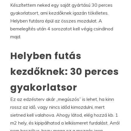
Készítettem neked egy saját gyártású 30 perces
gyakorlatsort, ami kezdőknek igazán tökéletes.
Helyben futásra épül az összes mozdulat. A
bemelegítés után 4 sorozatot kell végig csinálnod
majd.
Helyben futás
kezdőknek: 30 perces
gyakorlatsor
Ez az edzésterv akár „megúszós” is lehet, ha kinn
rossz az idő, vagy nincs időd kimozdulni, mert
sietned kell valahova. Ahogy látod, elég hozzá kb. 1
m2 hely, és kipipálhatod a lelkiismeret furdalást. Arról
nem beszélve, hogy maga ez a mozgás igen