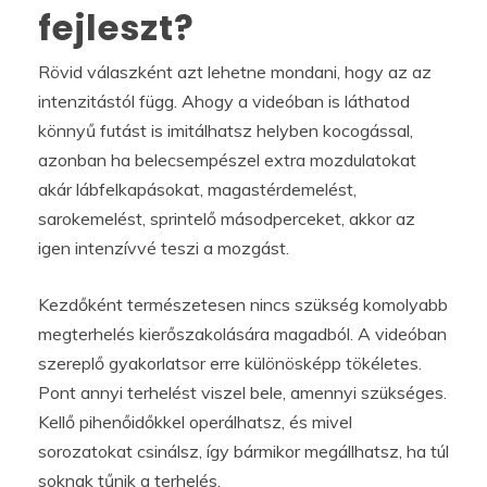
fejleszt?
Rövid válaszként azt lehetne mondani, hogy az az
intenzitástól függ. Ahogy a videóban is láthatod
könnyű futást is imitálhatsz helyben kocogással,
azonban ha belecsempészel extra mozdulatokat
akár lábfelkapásokat, magastérdemelést,
sarokemelést, sprintelő másodperceket, akkor az
igen intenzívvé teszi a mozgást.
Kezdőként természetesen nincs szükség komolyabb
megterhelés kierőszakolására magadból. A videóban
szereplő gyakorlatsor erre különösképp tökéletes.
Pont annyi terhelést viszel bele, amennyi szükséges.
Kellő pihenőidőkkel operálhatsz, és mivel
sorozatokat csinálsz, így bármikor megállhatsz, ha túl
soknak tűnik a terhelés.