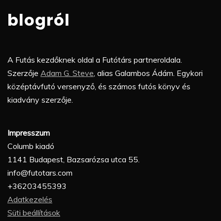
blogról
A Futás kezdőknek oldal a Futótárs partneroldala.
Szerzője
Adam G. Steve
, alias Galambos Ádám. Egykori
középtávfutó versenyző, és számos futós könyv és
kiadvány szerzője.
Impresszum
Columb kiadó
1141 Budapest, Bazsarózsa utca 55.
info@futotars.com
+36203455393
Adatkezelés
Süti beállítások