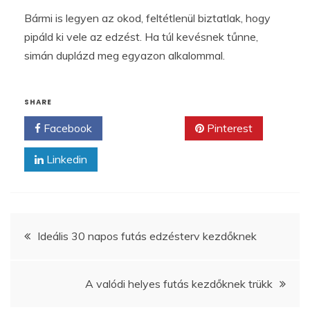
Bármi is legyen az okod, feltétlenül biztatlak, hogy
pipáld ki vele az edzést. Ha túl kevésnek tűnne,
simán duplázd meg egyazon alkalommal.
SHARE
Facebook
Twitter
Pinterest
Linkedin
Bejegyzés
Ideális 30 napos futás edzésterv kezdőknek
navigáció
A valódi helyes futás kezdőknek trükk