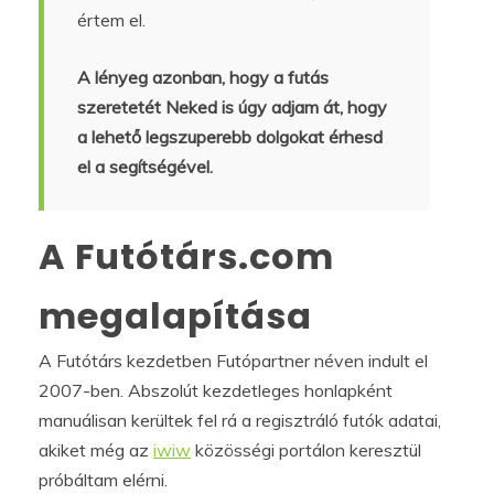
értem el.
A lényeg azonban, hogy a futás
szeretetét Neked is úgy adjam át, hogy
a lehető legszuperebb dolgokat érhesd
el a segítségével.
A Futótárs.com
megalapítása
A Futótárs kezdetben Futópartner néven indult el
2007-ben. Abszolút kezdetleges honlapként
manuálisan kerültek fel rá a regisztráló futók adatai,
akiket még az
iwiw
közösségi portálon keresztül
próbáltam elérni.