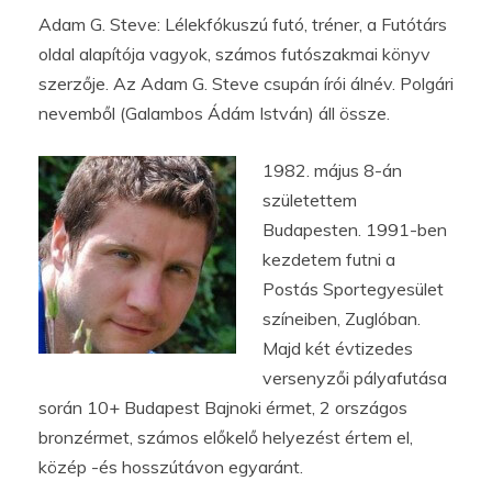
Adam G. Steve: Lélekfókuszú futó, tréner, a Futótárs
oldal alapítója vagyok, számos futószakmai könyv
szerzője. Az Adam G. Steve csupán írói álnév. Polgári
nevemből (Galambos Ádám István) áll össze.
1982. május 8-án
születettem
Budapesten. 1991-ben
kezdetem futni a
Postás Sportegyesület
színeiben, Zuglóban.
Majd két évtizedes
versenyzői pályafutása
során 10+ Budapest Bajnoki érmet, 2 országos
bronzérmet, számos előkelő helyezést értem el,
közép -és hosszútávon egyaránt.