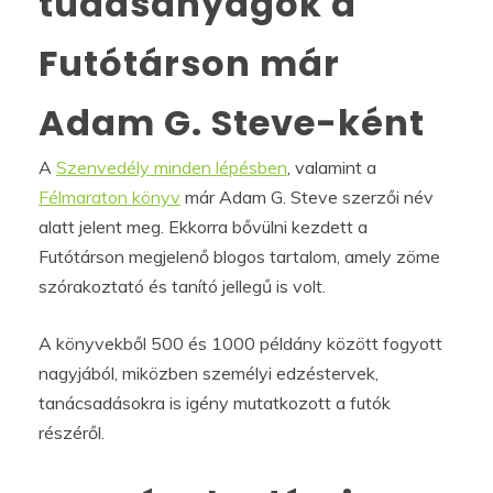
tudásanyagok a
Futótárson már
Adam G. Steve-ként
A
Szenvedély minden lépésben
, valamint a
Félmaraton könyv
már Adam G. Steve szerzői név
alatt jelent meg. Ekkorra bővülni kezdett a
Futótárson megjelenő blogos tartalom, amely zöme
szórakoztató és tanító jellegű is volt.
A könyvekből 500 és 1000 példány között fogyott
nagyjából, miközben személyi edzéstervek,
tanácsadásokra is igény mutatkozott a futók
részéről.