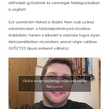
előforduló győzelmek és vereségek feldolgozásában
is segített.
Ezt szeretném Neked is átadni. Nem csak száraz
edzésterveket, a futásteljesítményed növelése
érdekében, hanem a lelkedet is edzésbe fogva olyan
életszemléletben részesíteni, amivel végre valóban
GYŐZTES típusú emberré válhatsz.
Click to accept marketing cookies and enable
this content