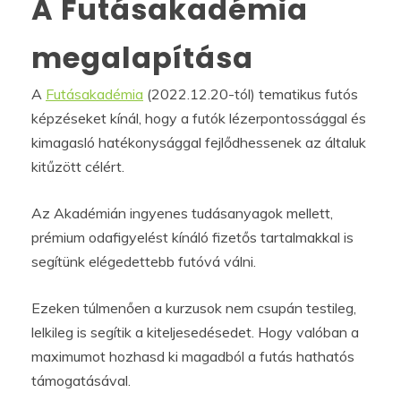
A Futásakadémia
megalapítása
A
Futásakadémia
(2022.12.20-tól) tematikus futós
képzéseket kínál, hogy a futók lézerpontossággal és
kimagasló hatékonysággal fejlődhessenek az általuk
kitűzött célért.
Az Akadémián ingyenes tudásanyagok mellett,
prémium odafigyelést kínáló fizetős tartalmakkal is
segítünk elégedettebb futóvá válni.
Ezeken túlmenően a kurzusok nem csupán testileg,
lelkileg is segítik a kiteljesedésedet. Hogy valóban a
maximumot hozhasd ki magadból a futás hathatós
támogatásával.