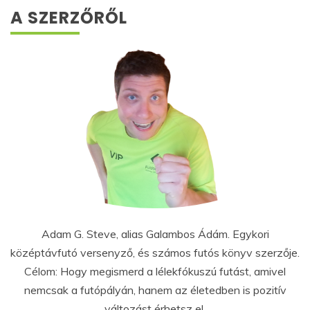
A SZERZŐRŐL
Adam G. Steve, alias Galambos Ádám. Egykori
középtávfutó versenyző, és számos futós könyv szerzője.
Célom: Hogy megismerd a lélekfókuszú futást, amivel
nemcsak a futópályán, hanem az életedben is pozitív
változást érhetsz el.