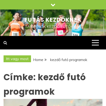
Skip
to
content
FUTÁS KEZDŐKNEK
TANÁCSOK KEZDŐ FUTÓKNAK
Itt vagy most
Home
kezdő futó programok
Címke:
kezdő futó
programok