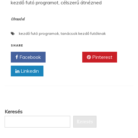
kezdő futó programot, célszerű átnézned
Olvasd el
kezdő futó programok
,
tanácsok kezdő futóknak
SHARE
Facebook
Twitter
Pinterest
Linkedin
Keresés
Keresés