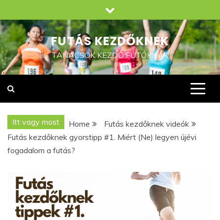
Skip
to
content
FUTÁS KEZDŐKNEK
TANÁCSOK KEZDŐ FUTÓKNAK
Itt vagy most
Home
Futás kezdőknek videók
Futás kezdőknek gyorstipp #1. Miért (Ne) legyen újévi
fogadalom a futás?