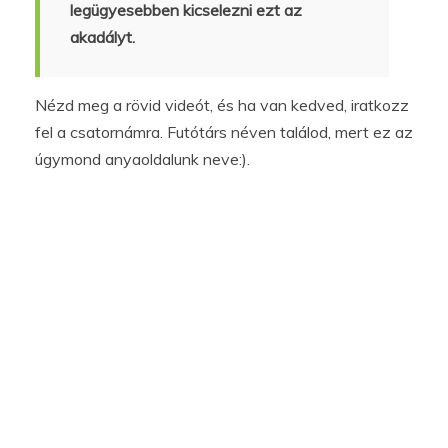
legügyesebben kicselezni ezt az
akadályt.
Nézd meg a rövid videót, és ha van kedved, iratkozz
fel a csatornámra. Futótárs néven találod, mert ez az
úgymond anyaoldalunk neve:).