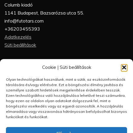
Columb kiadó
1141 Budapest, Bazsarózsa utca 55.
info@futotars.com
+36203455393
Adatkezelés
Süti beállítások
Partneroldalak
Cookie | Süti beállítások
Futótárs
Olyan technológiákat használunk, mint a sütik, az eszközinformációk
Futótárs blog
tárolására és/vagy elérésére. Ezt a böngészési élmény javítása és
Futásakadémia
személyre szabott hirdetések megjelenítése érdekében tesszük.
Ezen technológiákhoz való hozzájárulása lehetővé teszi számunkra,
FutótárShop
hogy ezen az oldalon olyan adatokat dolgozzunk fel, mint a
Futórandi
böngészési viselkedés vagy az egyedi azonosítók. A hozzájárulás
elmaradása vagy visszavonása hátrányosan befolyásolhat bizonyos
funkciókat és funkciókat.