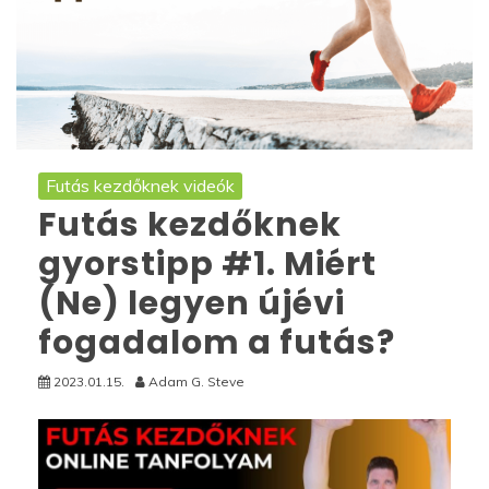
Futás kezdőknek videók
Futás kezdőknek
gyorstipp #1. Miért
(Ne) legyen újévi
fogadalom a futás?
2023.01.15.
Adam G. Steve