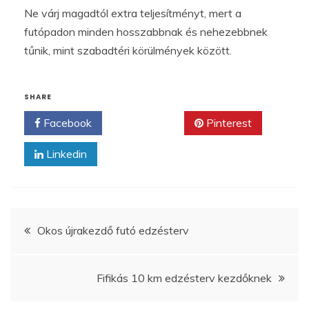
Ne várj magadtól extra teljesítményt, mert a
futópadon minden hosszabbnak és nehezebbnek
tűnik, mint szabadtéri körülmények között.
SHARE
Facebook
Twitter
Pinterest
Linkedin
Bejegyzés
Okos újrakezdő futó edzésterv
navigáció
Fifikás 10 km edzésterv kezdőknek