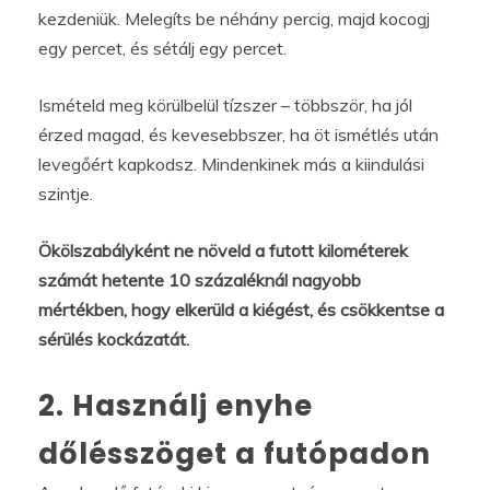
kezdeniük. Melegíts be néhány percig, majd kocogj
egy percet, és sétálj egy percet.
Ismételd meg körülbelül tízszer – többször, ha jól
érzed magad, és kevesebbszer, ha öt ismétlés után
levegőért kapkodsz. Mindenkinek más a kiindulási
szintje.
Ökölszabályként ne növeld a futott kilométerek
számát hetente 10 százaléknál nagyobb
mértékben, hogy elkerüld a kiégést, és csökkentse a
sérülés kockázatát.
2. Használj enyhe
dőlésszöget a futópadon