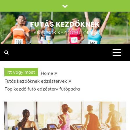
Skip
to
content
FUTÁS KEZDŐKNEK
TANÁCSOK KEZDŐ FUTÓKNAK
Itt vagy most
Home
Futás kezdőknek edzéstervek
Top kezdő futó edzésterv futópadra