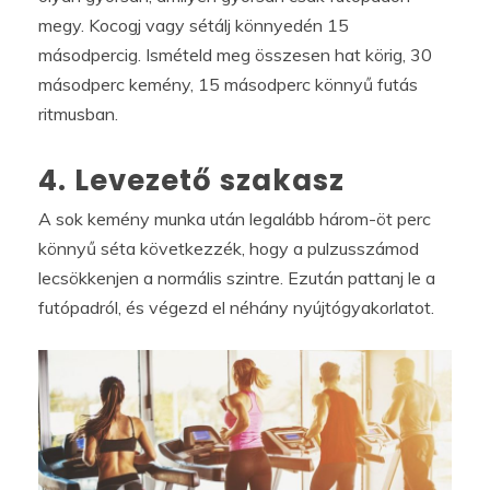
megy. Kocogj vagy sétálj könnyedén 15
másodpercig. Ismételd meg összesen hat körig, 30
másodperc kemény, 15 másodperc könnyű futás
ritmusban.
4. Levezető szakasz
A sok kemény munka után legalább három-öt perc
könnyű séta következzék, hogy a pulzusszámod
lecsökkenjen a normális szintre. Ezután pattanj le a
futópadról, és végezd el néhány nyújtógyakorlatot.