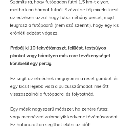
Számíts rá, hogy futópadon futni 1,5 km-t olyan,
mintha kinn hármat futnál. Szóval ne félj mixelni kicsit
az edzésen azzal, hogy futsz néhány percet, majd
leugrasz a futópadról (nem szó szerint!), hogy egy kis
erőnléti edzést végezz.
Próbálj ki 10 fekvőtámaszt, felülést, testsúlyos
plankot vagy bármilyen más core tevékenységet
körülbelül egy percig.
Ez segít az elmédnek megnyomni a reset gombot, és
egy kicsit lejjebb viszi a pulzusszámodat, mielőtt
visszaszállnál a futópadra, és folytatnád.
Egy másik nagyszerű módszer, ha zenére futsz,
vagy megnézed valamelyik kedvenc tévéműsorodat.
Ez határozottan segíthet elütni az időt!