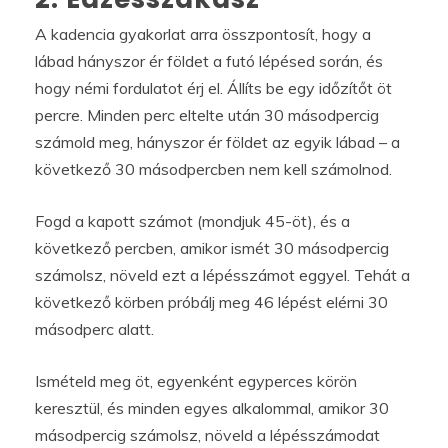
A kadencia gyakorlat arra összpontosít, hogy a
lábad hányszor ér földet a futó lépésed során, és
hogy némi fordulatot érj el. Állíts be egy időzítőt öt
percre. Minden perc eltelte után 30 másodpercig
számold meg, hányszor ér földet az egyik lábad – a
következő 30 másodpercben nem kell számolnod.
Fogd a kapott számot (mondjuk 45-öt), és a
következő percben, amikor ismét 30 másodpercig
számolsz, növeld ezt a lépésszámot eggyel. Tehát a
következő körben próbálj meg 46 lépést elérni 30
másodperc alatt.
Ismételd meg öt, egyenként egyperces körön
keresztül, és minden egyes alkalommal, amikor 30
másodpercig számolsz, növeld a lépésszámodat