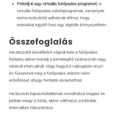
Próbálj ki egy virtuális futópados programot:
A
virtuális futópados edzésprogramok, versenyek
extra motivációt adhatnak ahhoz, hogy
másokkal együtt fuss egy digitális környezetben.
Összefoglalás
Ha abszolút kezdőként vágnál bele a futópados
futásba, akkor maradj a bemelegítő szakasznál vagy
minimál intervallnál. Vagy hagyd a váltogatós részt,
és fűszerezd meg a futópados edzést némi
erősítéssel, ahogy fentebb olvashattad.
Ha kicsivel tapasztaltabbnak mondhatod magad, és
jobban megy a futás, akkor válthatsz a bátrabb
intervallum fokozatokra.