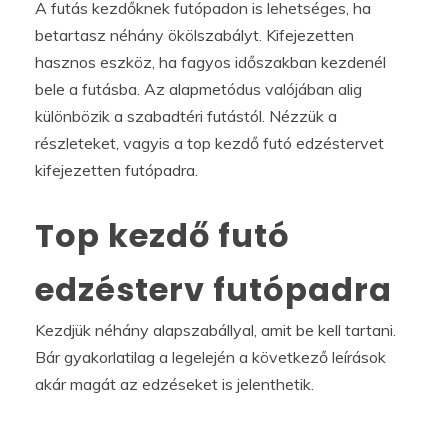
A futás kezdőknek futópadon is lehetséges, ha
betartasz néhány ökölszabályt. Kifejezetten
hasznos eszköz, ha fagyos időszakban kezdenél
bele a futásba. Az alapmetódus valójában alig
különbözik a szabadtéri futástól. Nézzük a
részleteket, vagyis a top kezdő futó edzéstervet
kifejezetten futópadra.
Top kezdő futó
edzésterv futópadra
Kezdjük néhány alapszabállyal, amit be kell tartani.
Bár gyakorlatilag a legelején a következő leírások
akár magát az edzéseket is jelenthetik.