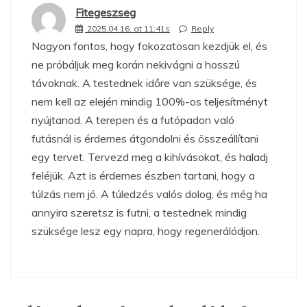
Fitegeszseg
2025.04.16. at 11:41s
Reply
Nagyon fontos, hogy fokozatosan kezdjük el, és
ne próbáljuk meg korán nekivágni a hosszú
távoknak. A testednek időre van szüksége, és
nem kell az elején mindig 100%-os teljesítményt
nyújtanod. A terepen és a futópadon való
futásnál is érdemes átgondolni és összeállítani
egy tervet. Tervezd meg a kihívásokat, és haladj
feléjük. Azt is érdemes észben tartani, hogy a
túlzás nem jó. A túledzés valós dolog, és még ha
annyira szeretsz is futni, a testednek mindig
szüksége lesz egy napra, hogy regenerálódjon.