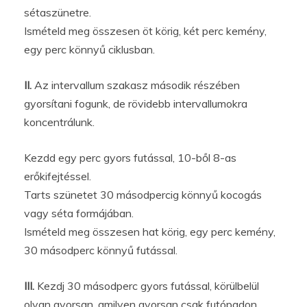
sétaszünetre.
Ismételd meg összesen öt körig, két perc kemény,
egy perc könnyű ciklusban.
II.
Az intervallum szakasz második részében
gyorsítani fogunk, de rövidebb intervallumokra
koncentrálunk.
Kezdd egy perc gyors futással, 10-ből 8-as
erőkifejtéssel.
Tarts szünetet 30 másodpercig könnyű kocogás
vagy séta formájában.
Ismételd meg összesen hat körig, egy perc kemény,
30 másodperc könnyű futással.
III.
Kezdj 30 másodperc gyors futással, körülbelül
olyan gyorsan, amilyen gyorsan csak futópadon