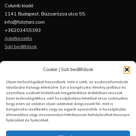
Columb kiadó
1141 Budapest, Bazsarózsa utca 55.
info@futotars.com
+36203455393
Adatkezelés
Süti beállítások
Partneroldalak
Cookie | Süti beállítások
Futótárs
Olyan technológiákat használunk, mint a sütik, az eszközinformációk
Futótárs blog
tárolására és/vagy elérésére. Ezt a böngészési élmény javítása és
Futásakadémia
személyre szabott hirdetések megjelenítése érdekében tesszük.
Ezen technológiákhoz való hozzájárulása lehetővé teszi számunkra,
FutótárShop
hogy ezen az oldalon olyan adatokat dolgozzunk fel, mint a
Futórandi
böngészési viselkedés vagy az egyedi azonosítók. A hozzájárulás
elmaradása vagy visszavonása hátrányosan befolyásolhat bizonyos
funkciókat és funkciókat.