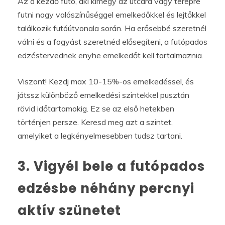
Az a kezdő futó, aki kimegy az utcára vagy terepre
futni nagy valószínűséggel emelkedőkkel és lejtőkkel
találkozik futóútvonala során. Ha erősebbé szeretnél
válni és a fogyást szeretnéd elősegíteni, a futópados
edzéstervednek enyhe emelkedőt kell tartalmaznia.
Viszont! Kezdj max 10-15%-os emelkedéssel, és
játssz különböző emelkedési szintekkel pusztán
rövid időtartamokig. Ez se az első hetekben
történjen persze. Keresd meg azt a szintet,
amelyiket a legkényelmesebben tudsz tartani.
3. Vigyél bele a futópados
edzésbe néhány percnyi
aktív szünetet