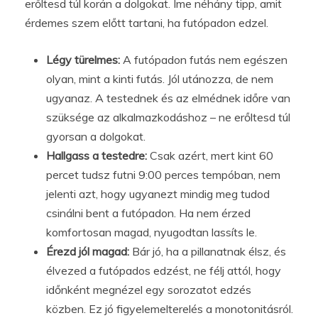
erőltesd túl korán a dolgokat. Íme néhány tipp, amit
érdemes szem előtt tartani, ha futópadon edzel.
Légy türelmes:
A futópadon futás nem egészen
olyan, mint a kinti futás. Jól utánozza, de nem
ugyanaz. A testednek és az elmédnek időre van
szüksége az alkalmazkodáshoz – ne erőltesd túl
gyorsan a dolgokat.
Hallgass a testedre:
Csak azért, mert kint 60
percet tudsz futni 9:00 perces tempóban, nem
jelenti azt, hogy ugyanezt mindig meg tudod
csinálni bent a futópadon. Ha nem érzed
komfortosan magad, nyugodtan lassíts le.
Érezd jól magad:
Bár jó, ha a pillanatnak élsz, és
élvezed a futópados edzést, ne félj attól, hogy
időnként megnézel egy sorozatot edzés
közben. Ez jó figyelemelterelés a monotonitásról.