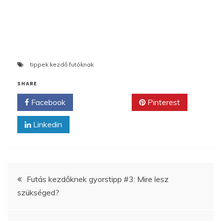
tippek kezdő futóknak
SHARE
Facebook
Twitter
Pinterest
Linkedin
Bejegyzés
Futás kezdőknek gyorstipp #3: Mire lesz
szükséged?
navigáció