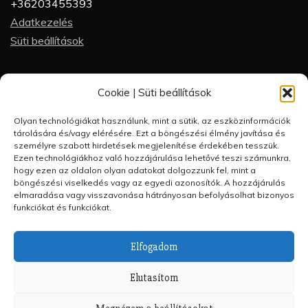
+36203455393
Adatkezelés
Süti beállítások
Partneroldalak
Cookie | Süti beállítások
Futótárs
Olyan technológiákat használunk, mint a sütik, az eszközinformációk
Futótárs blog
tárolására és/vagy elérésére. Ezt a böngészési élmény javítása és
Futásakadémia
személyre szabott hirdetések megjelenítése érdekében tesszük.
Ezen technológiákhoz való hozzájárulása lehetővé teszi számunkra,
FutótárShop
hogy ezen az oldalon olyan adatokat dolgozzunk fel, mint a
Futórandi
böngészési viselkedés vagy az egyedi azonosítók. A hozzájárulás
elmaradása vagy visszavonása hátrányosan befolyásolhat bizonyos
funkciókat és funkciókat.
Elfogadom
Minden jog fenntartva 2023. Futás kezdőknek by
Elutasítom
Futótárs