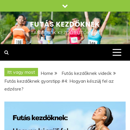
Skip
to
content
FUTÁS KEZDŐKNEK
TANÁCSOK KEZDŐ FUTÓKNAK
Itt vagy most
Home
Futás kezdőknek videók
Futás kezdőknek gyorstipp #4: Hogyan készülj fel az
edzésre?