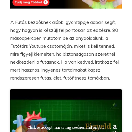
A Futás kezdőknek alábbi gyorstippje abban segít,
hogy hogyan is készülj fel pontosan az edzésre. 90
másodpercben mutatom be az anyaoldalunk, a
Futótárs Youtube csatornáján, miket is kell tenned,
mire figyelj kiemelten, ha biztonságosan szeretnél
nekikezdeni a futásnak. Ha van kedved, iratkozz fel,
mert hasznos, ingyenes tartalmakat kapsz
rendszeresen futás, élet, futófitnesz témákban.
Click to accept marketing cookies and enable