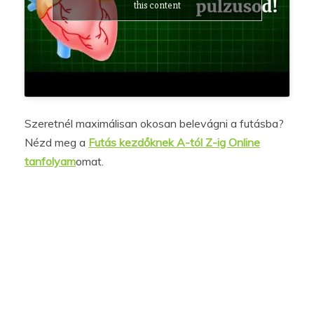
this content
Szeretnél maximálisan okosan belevágni a futásba?
Nézd meg a
Futás kezdőknek A-tól Z-ig Online
tanfolyam
omat.