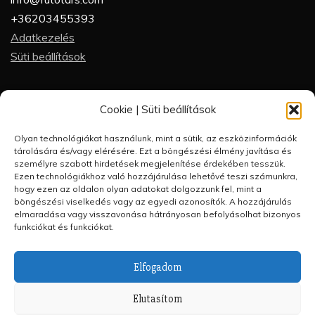
+36203455393
Adatkezelés
Süti beállítások
Partneroldalak
Cookie | Süti beállítások
Futótárs
Olyan technológiákat használunk, mint a sütik, az eszközinformációk
Futótárs blog
tárolására és/vagy elérésére. Ezt a böngészési élmény javítása és
Futásakadémia
személyre szabott hirdetések megjelenítése érdekében tesszük.
Ezen technológiákhoz való hozzájárulása lehetővé teszi számunkra,
FutótárShop
hogy ezen az oldalon olyan adatokat dolgozzunk fel, mint a
Futórandi
böngészési viselkedés vagy az egyedi azonosítók. A hozzájárulás
elmaradása vagy visszavonása hátrányosan befolyásolhat bizonyos
funkciókat és funkciókat.
Elfogadom
Minden jog fenntartva 2023. Futás kezdőknek by
Elutasítom
Futótárs