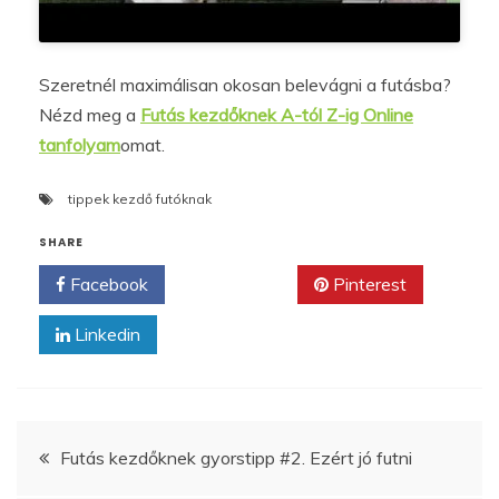
Szeretnél maximálisan okosan belevágni a futásba?
Nézd meg a
Futás kezdőknek A-tól Z-ig Online
tanfolyam
omat.
tippek kezdő futóknak
SHARE
Facebook
Twitter
Pinterest
Linkedin
Bejegyzés
Futás kezdőknek gyorstipp #2. Ezért jó futni