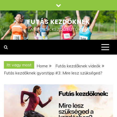
Skip
to
content
FUTÁS KEZDŐKNEK
TANÁCSOK KEZDŐ FUTÓKNAK
Itt vagy most
Home
Futás kezdőknek videók
Futás kezdőknek gyorstipp #3: Mire lesz szükséged?