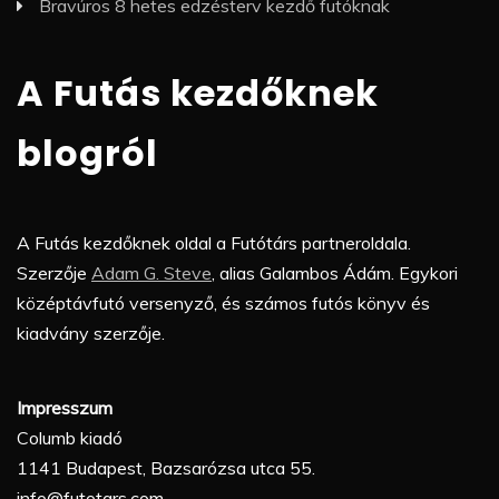
Bravúros 8 hetes edzésterv kezdő futóknak
A Futás kezdőknek
blogról
A Futás kezdőknek oldal a Futótárs partneroldala.
Szerzője
Adam G. Steve
, alias Galambos Ádám. Egykori
középtávfutó versenyző, és számos futós könyv és
kiadvány szerzője.
Impresszum
Columb kiadó
1141 Budapest, Bazsarózsa utca 55.
info@futotars.com