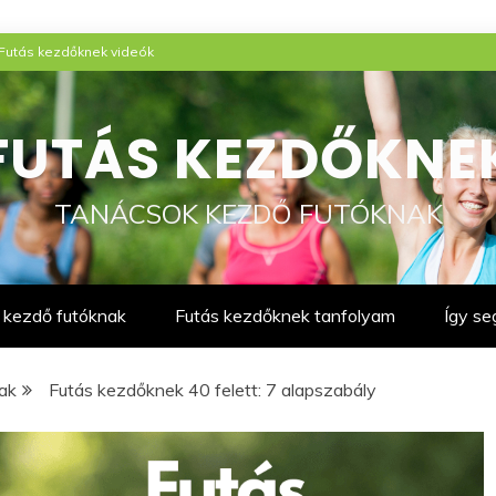
Futás kezdőknek videók
FUTÁS KEZDŐKNE
TANÁCSOK KEZDŐ FUTÓKNAK
 kezdő futóknak
Futás kezdőknek tanfolyam
Így se
ak
Futás kezdőknek 40 felett: 7 alapszabály