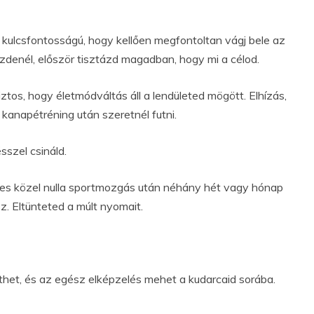
kulcsfontosságú, hogy kellően megfontoltan vágj bele az
zdenél, először tisztázd magadban, hogy mi a célod.
iztos, hogy életmódváltás áll a lendületed mögött. Elhízás,
kanapétréning után szeretnél futni.
sszel csináld.
es közel nulla sportmozgás után néhány hét vagy hónap
sz. Eltünteted a múlt nyomait.
ethet, és az egész elképzelés mehet a kudarcaid sorába.