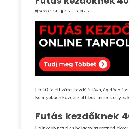
Futás kezdőknek 40 
2023.01.14.
Adam G. Steve
Ha 40 felett válsz kezdő futóvá, égetően fon
Könnyebben követsz el hibát, aminek súlyos
Futás kezdőknek 40
Ha inkább nézni és hallgatni szeretnéd, akkor