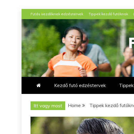
Skip
Futás kezdőknek edzéstervek
Tippek kezdő futóknak
to
content
Kezdő futó edzéstervek
Tippek
Home
Tippek kezdő futókn
Itt vagy most