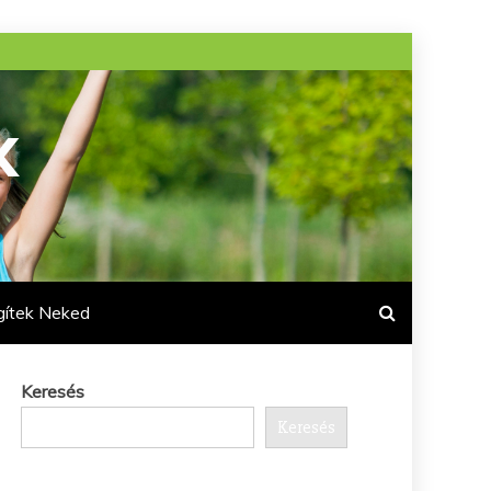
K
gítek Neked
Keresés
Keresés