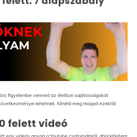
felett: 7 alapszabály
tos figyelembe venned az életkori sajátosságokat.
 következményei lehetnek. Kíméld meg magad ezektől.
 felett videó
 itt egy videós anyag a Youtube csatornámról, ahol kifejtem