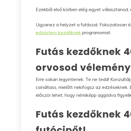
Ezekből első körben elég egyet választanod, é
Ugyanez a helyzet a futással. Fokozatosan é
edzésterv kezdőknek
programomat.
Futás kezdőknek 40 
orvosod vélemény
Erre sokan legyintenek. Te ne tedd! Konzultálj
csináltass, mielőtt nekifogsz az edzéseknek. 
először lehet, hogy némiképp aggódva figyelik
Futás kezdőknek 40
futócipőt!