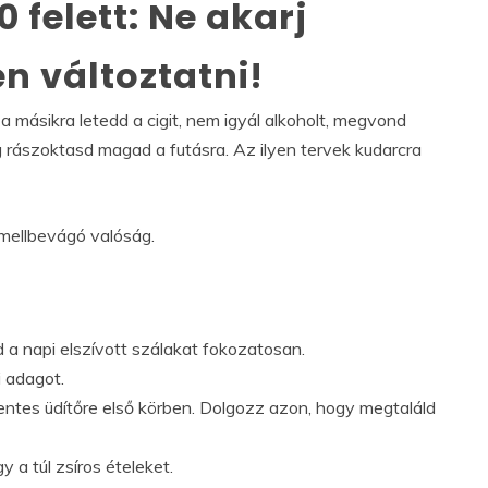
 felett: Ne akarj
n változtatni!
 másikra letedd a cigit, nem igyál alkoholt, megvond
 rászoktasd magad a futásra. Az ilyen tervek kudarcra
 mellbevágó valóság.
 a napi elszívott szálakat fokozatosan.
i adagot.
mentes üdítőre első körben. Dolgozz azon, hogy megtaláld
 a túl zsíros ételeket.