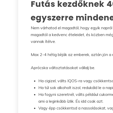
Futás kezdőknek 40
egyszerre mindene
Nem várhatod el magadtól, hogy egyik napról a
magadtól a kedvenc ételeidet, és közben még
vannak ítélve.
Max 2-4 hétig bírják az emberek, aztán jön a
Aprócska változtatásokat vállalj be.
Ha cigizel, válts IQOS-ra vagy csökkentsd
Ha túl sok alkoholt iszol, redukáld le a nap
Ha fogyni szeretnél, válts például cukor
ami a leginkább ízlik. És idd csak azt.
Vagy épp csökkentsd a nassolásokat, vagy