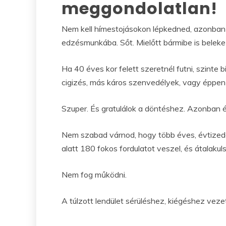
meggondolatlan!
Nem kell hímestojásokon lépkedned, azonban 
edzésmunkába. Sőt. Mielőtt bármibe is beleke
Ha 40 éves kor felett szeretnél futni, szinte b
cigizés, más káros szenvedélyek, vagy éppen 
Szuper. És gratulálok a döntéshez. Azonban é
Nem szabad várnod, hogy több éves, évtized
alatt 180 fokos fordulatot veszel, és átalakul
Nem fog működni.
A túlzott lendület sérüléshez, kiégéshez vez